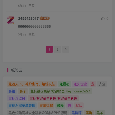
5年前
回复
2455428017
0
6666666666666666
5年前
回复
1
2
标签云
龙途天下，神炉生肖，熔铸玩法
龙最初
龙头企业
龙
齐全
鼻祖
鼻子
鼠标键盘录制 按键精灵 KeymouseGo5.1
鼠标连点器
鼠标右键菜单管理 右键菜单管理
鼠标右键菜单管理
鼠年运程
鼓励
鼓
默认
黑色炫酷网址安全跳转GO跳转PHP源码
黑群晖
黑群
黑羊