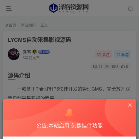
首页
网站源码
正文
LYCMS自动采集影视源码
泽客
关注
私信
5年前发布
11
1053
0
源码介绍
一款基于ThinkPHP5快速开发的管理CMS，完全放开双
手自动采集影视的程序。
源码截图
公告:本站启用 头像挂件功能