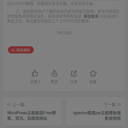
的24小时内删除。如需体验更多乐趣，还请支持正版。
三、我站提供用户下载的所有内容均转自互联网。如有内容侵犯
您的版权或其他利益的，若有侵犯你的权益请:
前往投诉
站长会进行
审查之后，情况属实的会在三个工作日内为您删除。
THE END
网站源码
点赞
0
赞赏
分享
收藏
上一篇
下一篇
WordPress主题酱茄Free博
typecho精美joe主题模板做
客、资讯、自媒体网站
影视视频