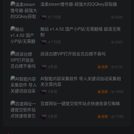
温柔steam撸号器-超强大的QQkey获取器
9个月前
5381
触站 v1.4.52 国产小P站/无需翻墙 超清无限
制
4个月前
2361
阅读白嫖VIP打开就会员白嫖不香吗
2151
4年前
免费
AI智能内容采集软件 导入关键词自动采集相
关文章内容
1853
5年前
免费
百度网址一键提交软件站点快速收录引蜘蛛
1765
5年前
免费