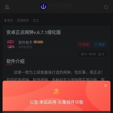
首页
实用软件
正文
安卓正点闹钟v.6.7.1绿化版
软件助手
关注
私信
5年前发布
0
57
0
软件介绍
这是一款为上班族量身打造的闹钟，怕忘事，用正点！
包括起床闹钟、轮班闹钟、多种自定义闹钟等实用功能，帮
助你管理工作和生活中的各种事项。
软件截图
公告:本站启用 头像挂件功能