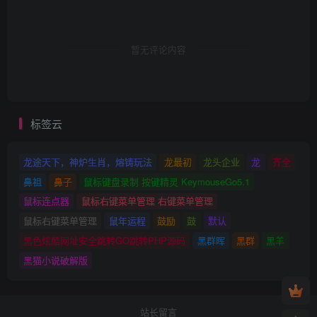
暂无评论内容
标签云
龙途天下，神炉生肖，熔铸玩法
龙最初
龙头企业
龙
齐全
鼻祖
鼻子
鼠标键盘录制 按键精灵 KeymouseGo5.1
鼠标连点器
鼠标右键菜单管理 右键菜单管理
鼠标右键菜单管理
鼠年运程
鼓励
鼓
默认
黑色炫酷网址安全跳转GO跳转PHP源码
黑群晖
黑群
黑羊
黑猫小说破解版
站长留言