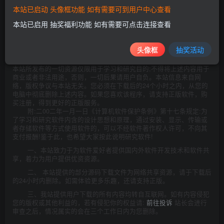
本站已启动 头像框功能 如有需要可到用户中心查看
本站已启用 抽奖福利功能 如有需要可点击连接查看
此处内容已隐藏，请评论后刷新页面查看.
头像框
抽奖活动
©
版权声明
本站所发布的一切资源仅限用于学习和研究目的;不得将上述内容用于
商业或者非法用途，否则，一切后果请用户自负。本站信息来自网
络，版权争议与本站无关。您必须在下载后的24个小时之内，从您的
电脑中彻底删除上述内容。如果您喜欢该程序，请支持正版软件，购
买注册，得到更好的正版服务。
附:二00二年一月一日《计算机软件保护条例》第十七条规定:为
了学习和研究软件内含的设计思想和原理，通过安装、显示、传输或
者存储软件等方式使用软件的，可以不经软件著作权人许可，不向其
支付报酬!鉴于此，也希望大家按此说明研究软件!
一、本站致力于为软件爱好者提供国内外软件开发技术和软件共
享，着力为用户提供优资资源。
二、 本站提供的部分源码下载文件为网络共享资源，请于下载后
的24小时内删除。如需体验更多乐趣，还请支持正版。
三、我站提供用户下载的所有内容均转自互联网。如有内容侵犯
您的版权或其他利益的，若有侵犯你的权益请:
前往投诉
站长会进行
审查之后，情况属实的会在三个工作日内为您删除。