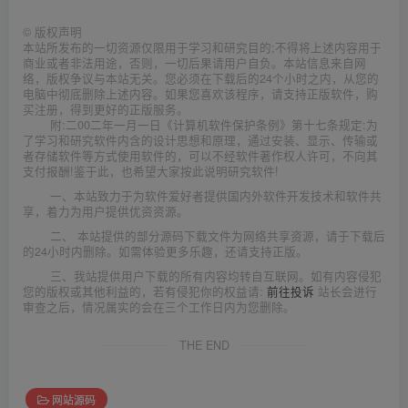
©
版权声明
本站所发布的一切资源仅限用于学习和研究目的;不得将上述内容用于
商业或者非法用途，否则，一切后果请用户自负。本站信息来自网
络，版权争议与本站无关。您必须在下载后的24个小时之内，从您的
电脑中彻底删除上述内容。如果您喜欢该程序，请支持正版软件，购
买注册，得到更好的正版服务。
附:二00二年一月一日《计算机软件保护条例》第十七条规定:为
了学习和研究软件内含的设计思想和原理，通过安装、显示、传输或
者存储软件等方式使用软件的，可以不经软件著作权人许可，不向其
支付报酬!鉴于此，也希望大家按此说明研究软件!
一、本站致力于为软件爱好者提供国内外软件开发技术和软件共
享，着力为用户提供优资资源。
二、 本站提供的部分源码下载文件为网络共享资源，请于下载后
的24小时内删除。如需体验更多乐趣，还请支持正版。
三、我站提供用户下载的所有内容均转自互联网。如有内容侵犯
您的版权或其他利益的，若有侵犯你的权益请:
前往投诉
站长会进行
审查之后，情况属实的会在三个工作日内为您删除。
THE END
网站源码