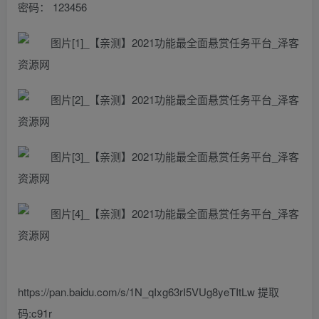
密码： 123456
https://pan.baidu.com/s/1N_qIxg63rI5VUg8yeTItLw 提取
码:c91r