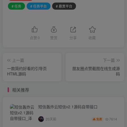
# 任务
# 任务平台
# 悬赏平台
点赞
0
赞赏
分享
收藏
上一篇
下一篇
一款简约好看的引导页
朋友圈点赞截图在线生成源
HTML源码
码
相关推荐
短信轰炸云短信v2.1源码自带接口
7614
20天前
免费