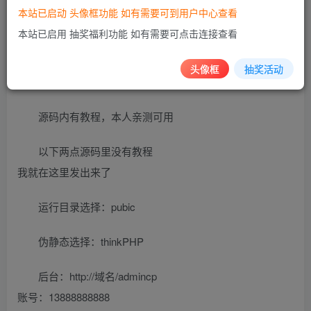
本站已启动 头像框功能 如有需要可到用户中心查看
2021全新开发悬赏任务系统，功能齐全，包含接任务，
本站已启用 抽奖福利功能 如有需要可点击连接查看
发布任务，店铺关注，置顶推荐，排行榜，红包大厅，红包
抽奖，任务步骤，举报维权，vip会员特权等众多功能，已有
头像框
抽奖活动
客户上线运营
源码内有教程，本人亲测可用
以下两点源码里没有教程
我就在这里发出来了
运行目录选择：pubic
伪静态选择：thinkPHP
后台：http://域名/admincp
账号：13888888888