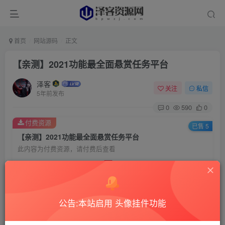
首页
网站源码
正文
【亲测】2021功能最全面悬赏任务平台
泽客
关注
私信
5年前发布
0
590
0
付费资源
已售 5
【亲测】2021功能最全面悬赏任务平台
此内容为付费资源，请付费后查看
5
99
￥
￥
1.5
免费
赞助用户
￥
超级赞助
公告:本站启用 头像挂件功能
登录购买