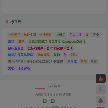
标签云
龙途天下，神炉生肖，熔铸玩法
龙最初
龙头企业
龙
齐全
鼻祖
鼻子
鼠标键盘录制 按键精灵 KeymouseGo5.1
鼠标连点器
鼠标右键菜单管理 右键菜单管理
鼠标右键菜单管理
鼠年运程
鼓励
鼓
默认
黑色炫酷网址安全跳转GO跳转PHP源码
黑群晖
黑群
黑羊
黑猫小说破解版
站长留言
免费白嫖才是最快乐的时刻！
Copyright © 2025· 2030
资源白嫖网
sitemap