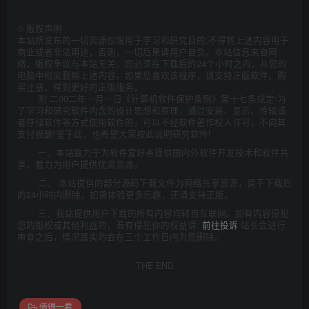
©
版权声明
本站所发布的一切资源仅限用于学习和研究目的;不得将上述内容用于
商业或者非法用途，否则，一切后果请用户自负。本站信息来自网
络，版权争议与本站无关。您必须在下载后的24个小时之内，从您的
电脑中彻底删除上述内容。如果您喜欢该程序，请支持正版软件，购
买注册，得到更好的正版服务。
附:二00二年一月一日《计算机软件保护条例》第十七条规定:为
了学习和研究软件内含的设计思想和原理，通过安装、显示、传输或
者存储软件等方式使用软件的，可以不经软件著作权人许可，不向其
支付报酬!鉴于此，也希望大家按此说明研究软件!
一、本站致力于为软件爱好者提供国内外软件开发技术和软件共
享，着力为用户提供优资资源。
二、 本站提供的部分源码下载文件为网络共享资源，请于下载后
的24小时内删除。如需体验更多乐趣，还请支持正版。
三、我站提供用户下载的所有内容均转自互联网。如有内容侵犯
您的版权或其他利益的，若有侵犯你的权益请:
前往投诉
站长会进行
审查之后，情况属实的会在三个工作日内为您删除。
THE END
值得一看