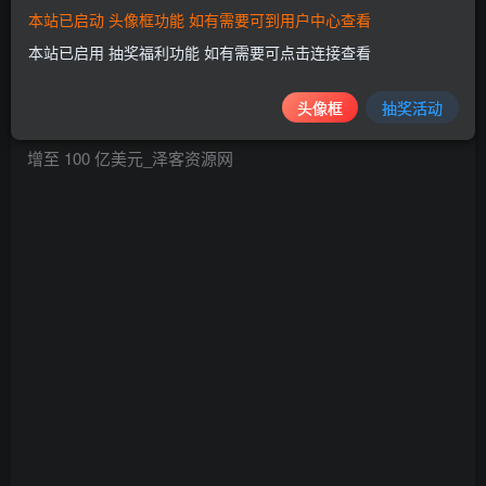
的需求强劲，以支持远程工作及学习、电子商务、内容流分
本站已启动 头像框功能 如有需要可到用户中心查看
发、线上游戏以及协作。与此同时，经济信心逐步恢复刺激
本站已启用 抽奖福利功能 如有需要可点击连接查看
了各行各业的企业组织投入于云，以推动数字化转型。
头像框
抽奖活动