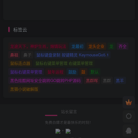
标签云
龙途天下，神炉生肖，熔铸玩法
龙最初
龙头企业
龙
齐全
鼻祖
鼻子
鼠标键盘录制 按键精灵 KeymouseGo5.1
鼠标连点器
鼠标右键菜单管理 右键菜单管理
鼠标右键菜单管理
鼠年运程
鼓励
鼓
默认
黑色炫酷网址安全跳转GO跳转PHP源码
黑群晖
黑群
黑羊
黑猫小说破解版
站长留言
免费白嫖才是最快乐的时刻！