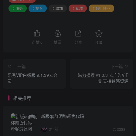
# 服务
# 投入
# 增加
# 猛增
# 各行各业
点赞
0
赞赏
分享
收藏
上一篇
下一篇
乐秀VIP白嫖版 9.1.39去会
磁力搜搜 v1.0.3 去广告VIP
员
版 支持铭感资源
相关推荐
新版qq群昵称颜色代码
2年前
3388