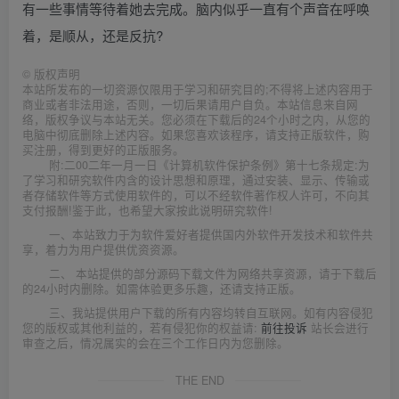
有一些事情等待着她去完成。脑内似乎一直有个声音在呼唤
着，是顺从，还是反抗?
©
版权声明
本站所发布的一切资源仅限用于学习和研究目的;不得将上述内容用于
商业或者非法用途，否则，一切后果请用户自负。本站信息来自网
络，版权争议与本站无关。您必须在下载后的24个小时之内，从您的
电脑中彻底删除上述内容。如果您喜欢该程序，请支持正版软件，购
买注册，得到更好的正版服务。
附:二00二年一月一日《计算机软件保护条例》第十七条规定:为
了学习和研究软件内含的设计思想和原理，通过安装、显示、传输或
者存储软件等方式使用软件的，可以不经软件著作权人许可，不向其
支付报酬!鉴于此，也希望大家按此说明研究软件!
一、本站致力于为软件爱好者提供国内外软件开发技术和软件共
享，着力为用户提供优资资源。
二、 本站提供的部分源码下载文件为网络共享资源，请于下载后
的24小时内删除。如需体验更多乐趣，还请支持正版。
三、我站提供用户下载的所有内容均转自互联网。如有内容侵犯
您的版权或其他利益的，若有侵犯你的权益请:
前往投诉
站长会进行
审查之后，情况属实的会在三个工作日内为您删除。
THE END