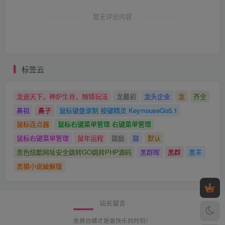
暂无评论内容
标签云
龙途天下，神炉生肖，熔铸玩法
龙最初
龙头企业
龙
齐全
鼻祖
鼻子
鼠标键盘录制 按键精灵 KeymouseGo5.1
鼠标连点器
鼠标右键菜单管理 右键菜单管理
鼠标右键菜单管理
鼠年运程
鼓励
鼓
默认
黑色炫酷网址安全跳转GO跳转PHP源码
黑群晖
黑群
黑羊
黑猫小说破解版
站长留言
免费白嫖才是最快乐的时刻！