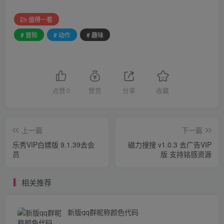
值得一看
# 冒险
# 动作
# 趣味
点赞
0
赞赏
分享
收藏
上一篇
下一篇
乐秀VIP白嫖版 9.1.39去会
磁力搜搜 v1.0.3 去广告VIP
员
版 支持铭感资源
相关推荐
新版qq群昵称颜色代码