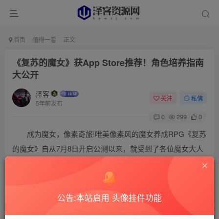
首页
值得一看
正文
《复苏的魔女》获App Store推荐！角色培养指南
大公开
泽客
关注
私信
5年前发布
0
299
0
成为魔女，像素奇旅!唯美像素风的魔女养成RPG《复苏
的魔女》自从7月8日开启公测以来，就受到了各位魔女大人
的喜爱，很荣幸获得了App Store today推荐!为了帮助魔女大
人们更好地畅游魔法世界，今天就为大家奉上一份角色培养
指南，下面就一起来看看吧。
公告:本站启用 头像挂件功能