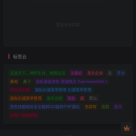
暂无评论内容
标签云
龙途天下，神炉生肖，熔铸玩法
龙最初
龙头企业
龙
齐全
鼻祖
鼻子
鼠标键盘录制 按键精灵 KeymouseGo5.1
鼠标连点器
鼠标右键菜单管理 右键菜单管理
鼠标右键菜单管理
鼠年运程
鼓励
鼓
默认
黑色炫酷网址安全跳转GO跳转PHP源码
黑群晖
黑群
黑羊
黑猫小说破解版