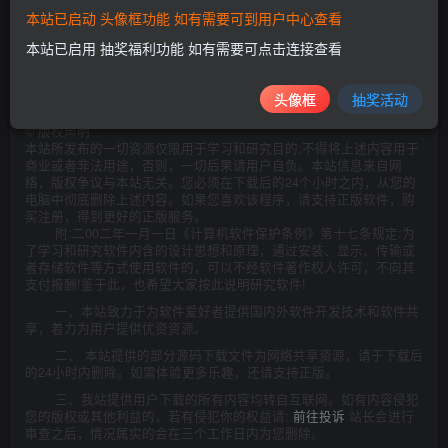
本站已启动 头像框功能 如有需要可到用户中心查看
本站已启用 抽奖福利功能 如有需要可点击连接查看
此处内容已隐藏，请评论后刷新页面查看.
头像框
抽奖活动
©
版权声明
本站所发布的一切资源仅限用于学习和研究目的;不得将上述内容用于
商业或者非法用途，否则，一切后果请用户自负。本站信息来自网
络，版权争议与本站无关。您必须在下载后的24个小时之内，从您的
电脑中彻底删除上述内容。如果您喜欢该程序，请支持正版软件，购
买注册，得到更好的正版服务。
附:二00二年一月一日《计算机软件保护条例》第十七条规定:为
了学习和研究软件内含的设计思想和原理，通过安装、显示、传输或
者存储软件等方式使用软件的，可以不经软件著作权人许可，不向其
支付报酬!鉴于此，也希望大家按此说明研究软件!
一、本站致力于为软件爱好者提供国内外软件开发技术和软件共
享，着力为用户提供优资资源。
二、 本站提供的部分源码下载文件为网络共享资源，请于下载后
的24小时内删除。如需体验更多乐趣，还请支持正版。
三、我站提供用户下载的所有内容均转自互联网。如有内容侵犯
您的版权或其他利益的，若有侵犯你的权益请:
前往投诉
站长会进行
审查之后，情况属实的会在三个工作日内为您删除。