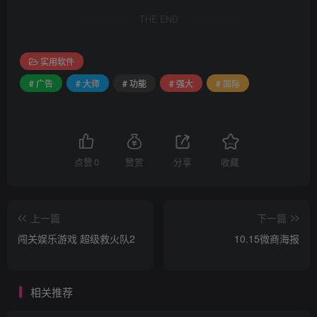
THE END
实用软件
# 广告
# 大师
# 功能
# 强大
# 国际
点赞
0
赞赏
分享
收藏
上一篇
下一篇
闯关娱乐游戏 超级救火队2
10.15微商海报
相关推荐