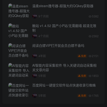
温柔steam撸号器-超强大的QQkey获取器
9个月前
5382
触站 v1.4.52 国产小P站/无需翻墙 超清无限
制
4个月前
2362
阅读白嫖VIP打开就会员白嫖不香吗
2151
4年前
免费
AI智能内容采集软件 导入关键词自动采集相
关文章内容
1853
5年前
免费
百度网址一键提交软件站点快速收录引蜘蛛
1765
5年前
免费