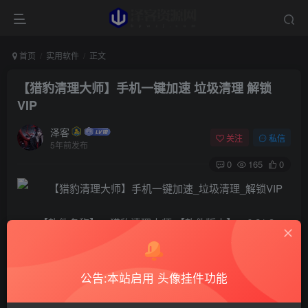
首页
实用软件
正文
【猎豹清理大师】手机一键加速 垃圾清理 解锁
VIP
泽客
关注
私信
5年前发布
0
165
0
【软件名称】：猎豹清理大师 【软件版本】：6.21.3
【软件大小】：41.65MB 【测试系统】：小米 【使用说
明】：功能强大，装机必备！一键加速，手机运行如飞，强
公告:本站启用 头像挂件功能
力快速清理垃圾占用空间，手机秒变清净，安全应用锁等
等，已解锁功能